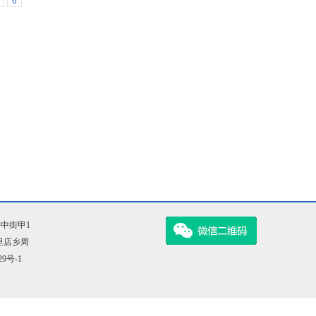
6
柳中街甲1
八里店乡周
29号-1