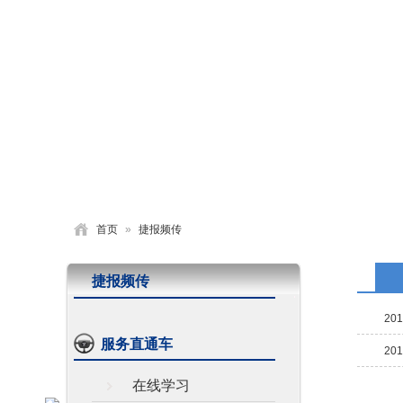
首页
学校概况
党建园地
德育活动
首页
»
捷报频传
捷报频传
201
服务直通车
201
在线学习